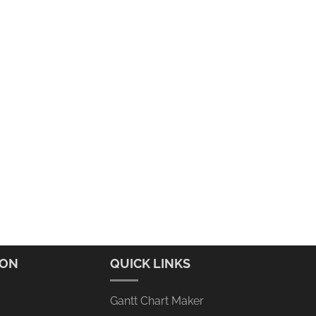
ION
QUICK LINKS
Gantt Chart Maker