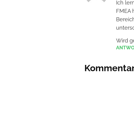
Ich le
FMEA ha
Bereic
unters
Wird g
ANTWO
Kommentar 