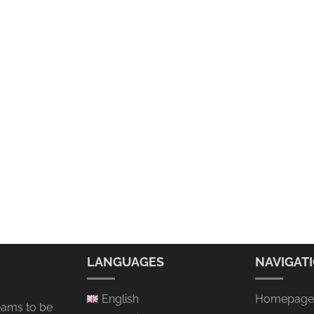
LANGUAGES
NAVIGAT
English
Homepage
eams to be