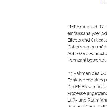
FMEA (englisch Fail
einflussanalyse“ o
Effects and Critica
Dabei werden mögli
Auftretenswahrschei
Kennzahl bewertet.
Im Rahmen des Qua
Fehlervermeidung u
Die FMEA wird insb
Prozesse angewandt.
Luft- und Raumfahr
durchgeführte FMEA