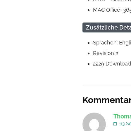
MAC Office 36
Zusätzliche Deta
Sprachen: Engl
Revision 2
2229
Download
Kommenta
Thoma
13 S