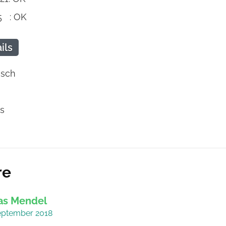
5 : OK
ils
isch
s
re
s Mendel
eptember 2018