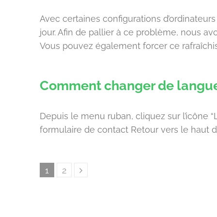
Avec certaines configurations d’ordinateurs
jour. Afin de pallier à ce problème, nous av
Vous pouvez également forcer ce rafraîchi
Comment changer de langue
Depuis le menu ruban, cliquez sur l’icône “L
formulaire de contact Retour vers le haut 
Posts
Page
Page
1
2
pagination