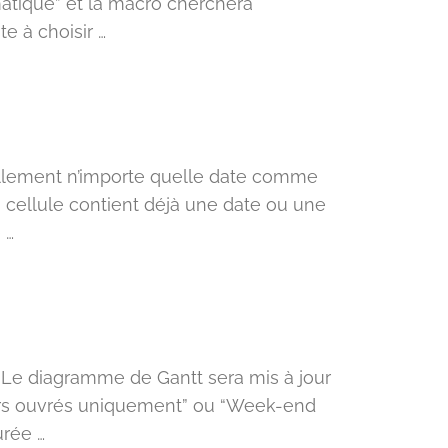
matique” et la macro cherchera
 à choisir …
ellement n’importe quelle date comme
a cellule contient déjà une date ou une
 …
e. Le diagramme de Gantt sera mis à jour
urs ouvrés uniquement” ou “Week-end
urée …